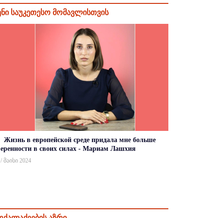
ენი საუკეთესო მომავლისთვის
Жизнь в европейской среде придала мне больше
веренности в своих силах - Мариам Лашхия
 / მაისი 2024
ოქალაქეების აზრი