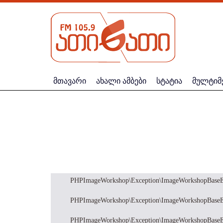
მთავარი
ახალი ამბები
სტატია
მულტიმ
PHPImageWorkshop\Exception\ImageWorkshopBaseExceptio
PHPImageWorkshop\Exception\ImageWorkshopBaseExceptio
PHPImageWorkshop\Exception\ImageWorkshopBaseExceptio