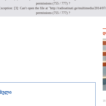
permissions (755 / 777) ?
n: [3]: Can't open the file at "http://radioatinati.ge/multimedia/2014/07/mo
permissions (755 / 777) ?
დ
ებული
18