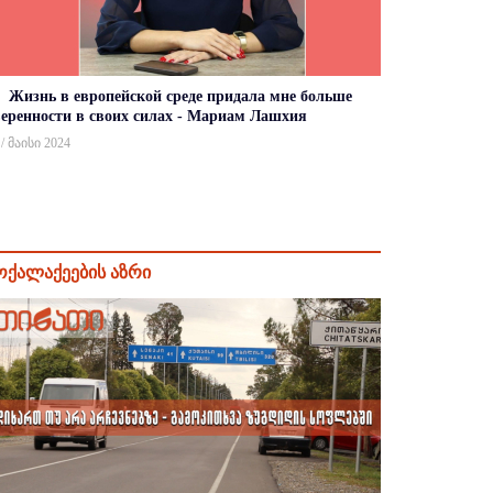
Жизнь в европейской среде придала мне больше
веренности в своих силах - Мариам Лашхия
 / მაისი 2024
ოქალაქეების აზრი