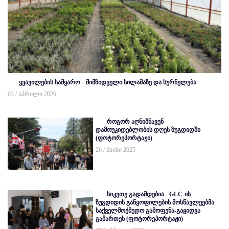
ყვავილების სამყარო – მიმზიდველი სილამაზე და სურნელება
03 / აპრილი 2026
როგორ აღნიშნავენ
დამოუკიდებლობის დღეს ზუგდიდში
(ფოტორეპორტაჟი)
26 / მაისი 2025
სიკეთე გადამდებია - GLC-ის
ზუგდიდის განყოფილების მოსწავლეებმა
საქველმოქმედო გამოფენა-გაყიდვა
გამართეს (ფოტორეპორტაჟი)