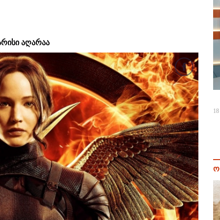
არისი აღარაა
18
ო