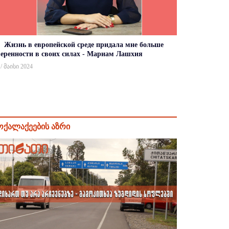
Жизнь в европейской среде придала мне больше
веренности в своих силах - Мариам Лашхия
 / მაისი 2024
ოქალაქეების აზრი