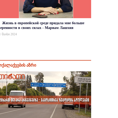
Жизнь в европейской среде придала мне больше
веренности в своих силах - Мариам Лашхия
 / მაისი 2024
ოქალაქეების აზრი