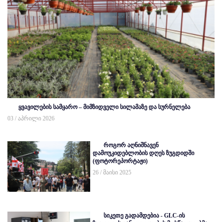
ყვავილების სამყარო – მიმზიდველი სილამაზე და სურნელება
03 / აპრილი 2026
როგორ აღნიშნავენ
დამოუკიდებლობის დღეს ზუგდიდში
(ფოტორეპორტაჟი)
26 / მაისი 2025
სიკეთე გადამდებია - GLC-ის