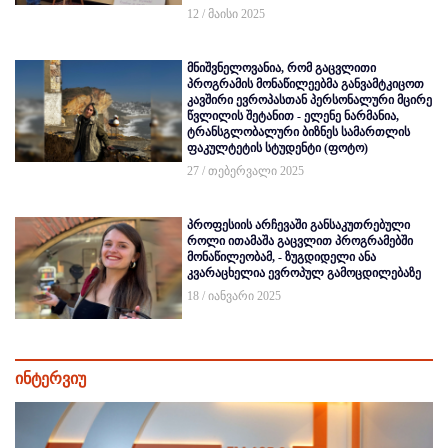
12 / მაისი 2025
მნიშვნელოვანია, რომ გაცვლითი
პროგრამის მონაწილეებმა განვამტკიცოთ
კავშირი ევროპასთან პერსონალური მცირე
წვლილის შეტანით - ელენე ნარმანია,
ტრანსგლობალური ბიზნეს სამართლის
ფაკულტეტის სტუდენტი (ფოტო)
27 / თებერვალი 2025
პროფესიის არჩევაში განსაკუთრებული
როლი ითამაშა გაცვლით პროგრამებში
მონაწილეობამ, - ზუგდიდელი ანა
კვარაცხელია ევროპულ გამოცდილებაზე
18 / იანვარი 2025
ინტერვიუ