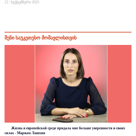
22 / სექტემბერი 2025
შენი საუკეთესო მომავლისთვის
Жизнь в европейской среде придала мне больше уверенности в своих
силах - Мариам Лашхия