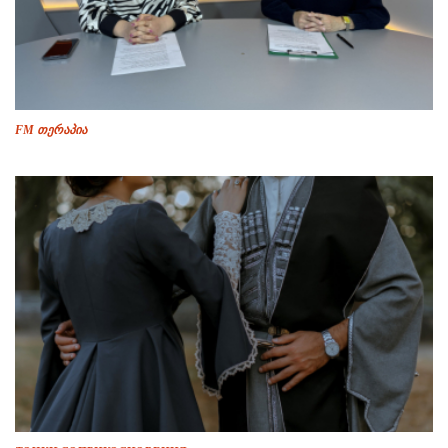
FM თერაპია