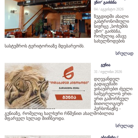
ეზო“ გაიხსნა
04 / აგვისტო 2026
ზუგდიდში ახალი
გასტრონომიული
სივრცე „სოხუმის
ეზო“ გაიხსნა,
რომელიც ამავე
სახელწოდების
სასტუმროს ტერიტორიაზე მდებარეობს.
სრულად
გუნია
31 / ივლისი 2026
დღევანდელ
გადაცემაში
ვისაუბრებთ ძველი
სამეგრელოს ერთ-
ერთ გამორჩეულ
მითოლოგიურ
პერსონაჟზე -
გუნიაზე, რომელიც ხალხური რწმენით ახალშობილთა
მფარველ სულად მიიჩნეოდა.
სრულად
აბაანიხა //