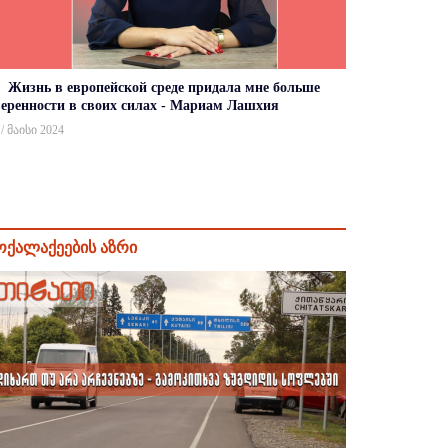
Жизнь в европейской среде придала мне больше
веренности в своих силах - Мариам Лашхия
 / მაისი 2024
ოქალაქეების აზრი