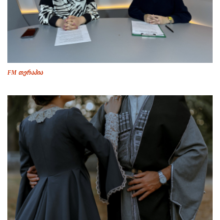
FM თერაპია