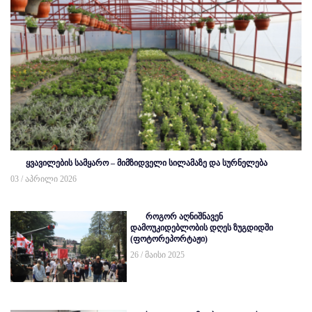
ყვავილების სამყარო – მიმზიდველი სილამაზე და სურნელება
03 / აპრილი 2026
როგორ აღნიშნავენ
დამოუკიდებლობის დღეს ზუგდიდში
(ფოტორეპორტაჟი)
26 / მაისი 2025