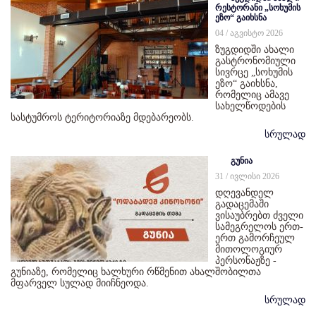
რესტორანი „სოხუმის
ეზო“ გაიხსნა
04 / აგვისტო 2026
ზუგდიდში ახალი
გასტრონომიული
სივრცე „სოხუმის
ეზო“ გაიხსნა,
რომელიც ამავე
სახელწოდების
სასტუმროს ტერიტორიაზე მდებარეობს.
სრულად
გუნია
31 / ივლისი 2026
დღევანდელ
გადაცემაში
ვისაუბრებთ ძველი
სამეგრელოს ერთ-
ერთ გამორჩეულ
მითოლოგიურ
პერსონაჟზე -
გუნიაზე, რომელიც ხალხური რწმენით ახალშობილთა
მფარველ სულად მიიჩნეოდა.
სრულად