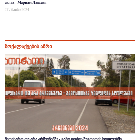
силах - Мариам Лашхия
27 / მაისი 2024
მოქალაქეების აზრი
მიდიხართ თუ არა არჩევნებზე - გამოკითხვა ზუგდიდის სოფლებში