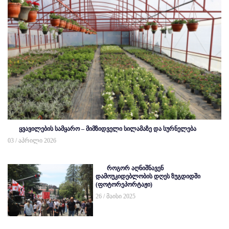
ყვავილების სამყარო – მიმზიდველი სილამაზე და სურნელება
03 / აპრილი 2026
როგორ აღნიშნავენ
დამოუკიდებლობის დღეს ზუგდიდში
(ფოტორეპორტაჟი)
26 / მაისი 2025