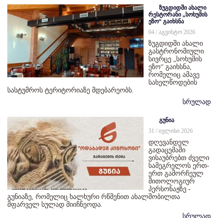
ზუგდიდში ახალი
რესტორანი „სოხუმის
ეზო“ გაიხსნა
04 / აგვისტო 2026
ზუგდიდში ახალი
გასტრონომიული
სივრცე „სოხუმის
ეზო“ გაიხსნა,
რომელიც ამავე
სახელწოდების
სასტუმროს ტერიტორიაზე მდებარეობს.
სრულად
გუნია
31 / ივლისი 2026
დღევანდელ
გადაცემაში
ვისაუბრებთ ძველი
სამეგრელოს ერთ-
ერთ გამორჩეულ
მითოლოგიურ
პერსონაჟზე -
გუნიაზე, რომელიც ხალხური რწმენით ახალშობილთა
მფარველ სულად მიიჩნეოდა.
სრულად