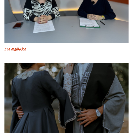
FM თერაპია