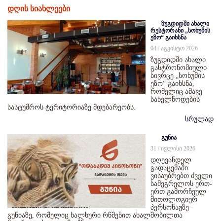
დღის სიახლეები
ზუგდიდში ახალი
რესტორანი „სოხუმის
ეზო“ გაიხსნა
04 / აგვისტო 2026
ზუგდიდში ახალი
გასტრონომიული
სივრცე „სოხუმის
ეზო“ გაიხსნა,
რომელიც ამავე
სახელწოდების
სასტუმროს ტერიტორიაზე მდებარეობს.
სრულად
გუნია
31 / ივლისი 2026
დღევანდელ
გადაცემაში
ვისაუბრებთ ძველი
სამეგრელოს ერთ-
ერთ გამორჩეულ
მითოლოგიურ
პერსონაჟზე -
გუნიაზე, რომელიც ხალხური რწმენით ახალშობილთა