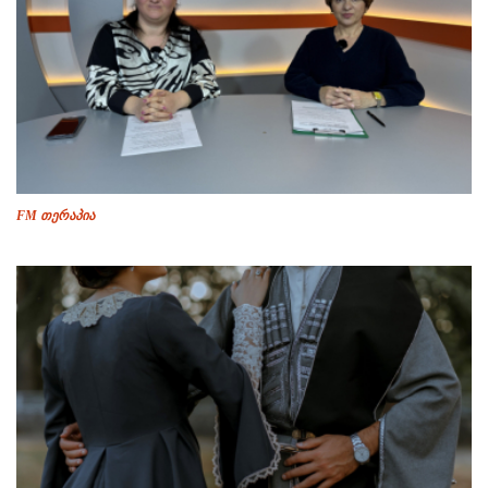
FM თერაპია