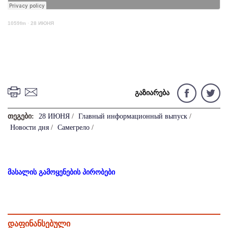
1059fm
·
28 ИЮНЯ
გაზიარება
თეგები:
28 ИЮНЯ
/
Главный информационный выпуск
/
Новости дня
/
Самегрело
/
მასალის გამოყენების პირობები
დაფინანსებული