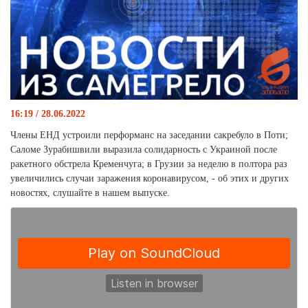
16:19 / 28.06.2022
Члены ЕНД устроили перформанс на заседании сакребуло в Поти;
Саломе Зурабишвили выразила солидарность с Украиной после
ракетного обстрела Кременчуга; в Грузии за неделю в полтора раз
увеличились случаи заражения коронавирусом, - об этих и других
новостях, слушайте в нашем выпуске.