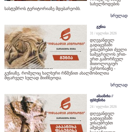
სახელწოდების
სასტუმროს ტერიტორიაზე მდებარეობს.
სრულად
გუნია
31 / ივლისი 2026
დღევანდელ
გადაცემაში
ვისაუბრებთ ძველი
სამეგრელოს ერთ-
ერთ გამორჩეულ
მითოლოგიურ
პერსონაჟზე -
გუნიაზე, რომელიც ხალხური რწმენით ახალშობილთა
მფარველ სულად მიიჩნეოდა.
სრულად
აბაანიხა //
ფსხუნიხა
24 / ივლისი 2026
დღევანდელ
გადაცემაში
ვისაუბრებთ
აშუბების