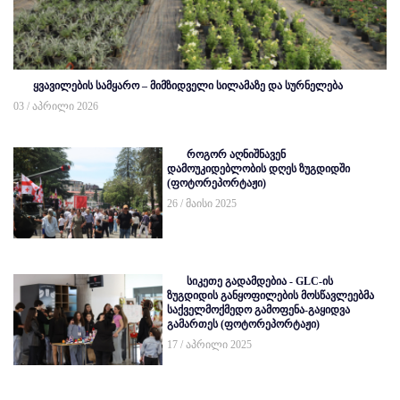
ყვავილების სამყარო – მიმზიდველი სილამაზე და სურნელება
03 / აპრილი 2026
როგორ აღნიშნავენ
დამოუკიდებლობის დღეს ზუგდიდში
(ფოტორეპორტაჟი)
26 / მაისი 2025
სიკეთე გადამდებია - GLC-ის
ზუგდიდის განყოფილების მოსწავლეებმა
საქველმოქმედო გამოფენა-გაყიდვა
გამართეს (ფოტორეპორტაჟი)
17 / აპრილი 2025