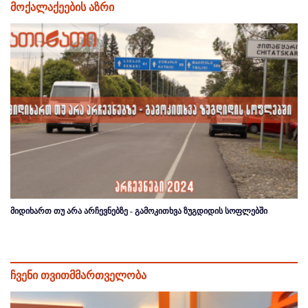
მოქალაქეების აზრი
მიდიხართ თუ არა არჩევნებზე - გამოკითხვა ზუგდიდის სოფლებში
ჩვენი თვითმმართველობა