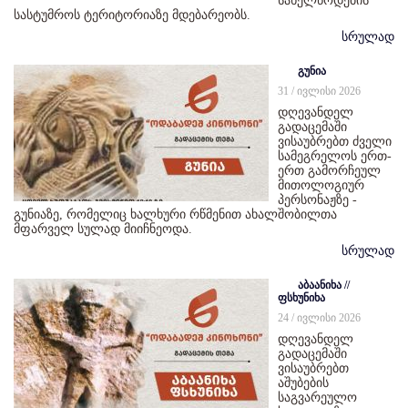
სახელწოდების
სასტუმროს ტერიტორიაზე მდებარეობს.
სრულად
გუნია
31 / ივლისი 2026
დღევანდელ
გადაცემაში
ვისაუბრებთ ძველი
სამეგრელოს ერთ-
ერთ გამორჩეულ
მითოლოგიურ
პერსონაჟზე -
გუნიაზე, რომელიც ხალხური რწმენით ახალშობილთა
მფარველ სულად მიიჩნეოდა.
სრულად
აბაანიხა //
ფსხუნიხა
24 / ივლისი 2026
დღევანდელ
გადაცემაში
ვისაუბრებთ
აშუბების
საგვარეულო