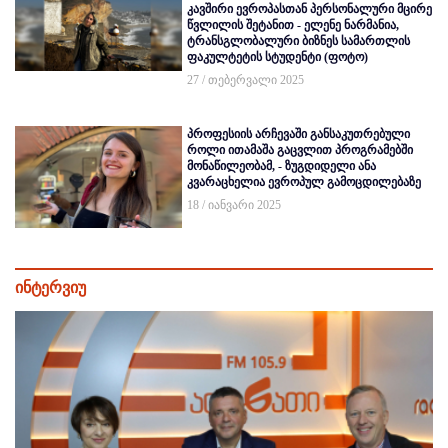
კავშირი ევროპასთან პერსონალური მცირე
წვლილის შეტანით - ელენე ნარმანია,
ტრანსგლობალური ბიზნეს სამართლის
ფაკულტეტის სტუდენტი (ფოტო)
27 / თებერვალი 2025
პროფესიის არჩევაში განსაკუთრებული
როლი ითამაშა გაცვლით პროგრამებში
მონაწილეობამ, - ზუგდიდელი ანა
კვარაცხელია ევროპულ გამოცდილებაზე
18 / იანვარი 2025
ინტერვიუ