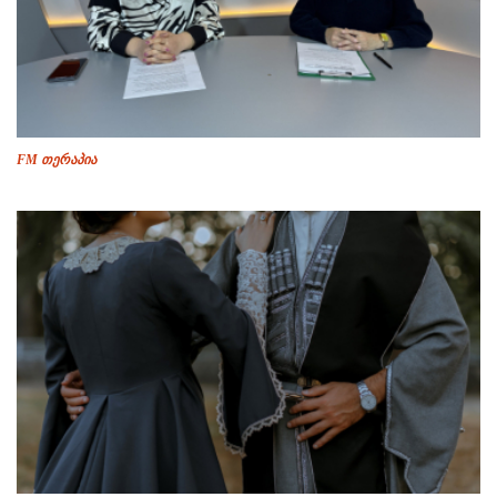
FM თერაპია