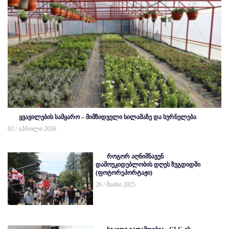
ყვავილების სამყარო – მიმზიდველი სილამაზე და სურნელება
03 / აპრილი 2026
როგორ აღნიშნავენ
დამოუკიდებლობის დღეს ზუგდიდში
(ფოტორეპორტაჟი)
26 / მაისი 2025