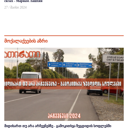
силах - Мариам Лашхия
27 / მაისი 2024
მოქალაქეების აზრი
მიდიხართ თუ არა არჩევნებზე - გამოკითხვა ზუგდიდის სოფლებში