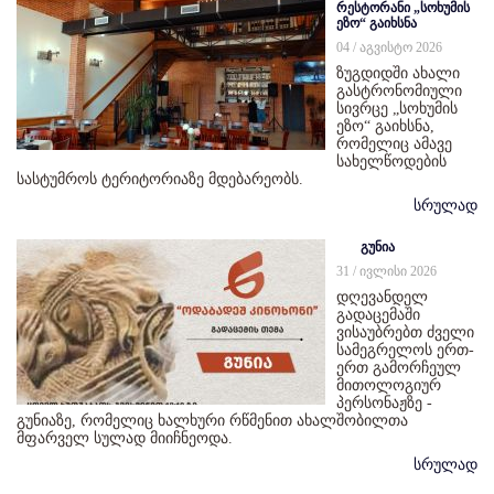
რესტორანი „სოხუმის
ეზო“ გაიხსნა
04 / აგვისტო 2026
ზუგდიდში ახალი
გასტრონომიული
სივრცე „სოხუმის
ეზო“ გაიხსნა,
რომელიც ამავე
სახელწოდების
სასტუმროს ტერიტორიაზე მდებარეობს.
სრულად
გუნია
31 / ივლისი 2026
დღევანდელ
გადაცემაში
ვისაუბრებთ ძველი
სამეგრელოს ერთ-
ერთ გამორჩეულ
მითოლოგიურ
პერსონაჟზე -
გუნიაზე, რომელიც ხალხური რწმენით ახალშობილთა
მფარველ სულად მიიჩნეოდა.
სრულად