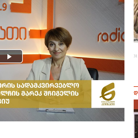
31
Play
Video
დ