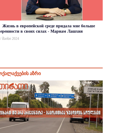
Жизнь в европейской среде придала мне больше
веренности в своих силах - Мариам Лашхия
 / მაისი 2024
ოქალაქეების აზრი