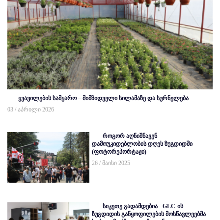
ყვავილების სამყარო – მიმზიდველი სილამაზე და სურნელება
03 / აპრილი 2026
როგორ აღნიშნავენ
დამოუკიდებლობის დღეს ზუგდიდში
(ფოტორეპორტაჟი)
26 / მაისი 2025
სიკეთე გადამდებია - GLC-ის
ზუგდიდის განყოფილების მოსწავლეებმა