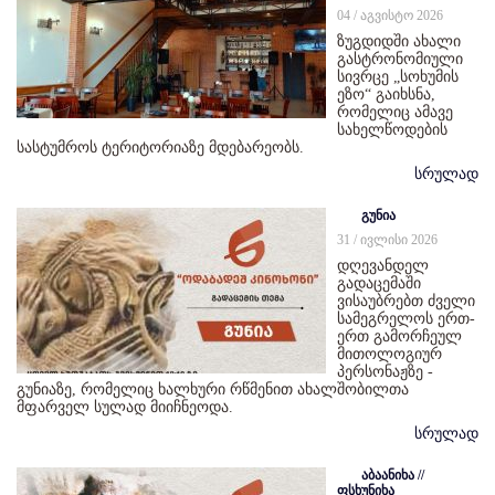
04 / აგვისტო 2026
ზუგდიდში ახალი
გასტრონომიული
სივრცე „სოხუმის
ეზო“ გაიხსნა,
რომელიც ამავე
სახელწოდების
სასტუმროს ტერიტორიაზე მდებარეობს.
სრულად
გუნია
31 / ივლისი 2026
დღევანდელ
გადაცემაში
ვისაუბრებთ ძველი
სამეგრელოს ერთ-
ერთ გამორჩეულ
მითოლოგიურ
პერსონაჟზე -
გუნიაზე, რომელიც ხალხური რწმენით ახალშობილთა
მფარველ სულად მიიჩნეოდა.
სრულად
აბაანიხა //
ფსხუნიხა