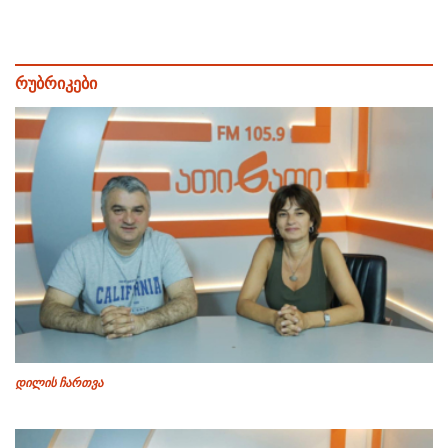
რუბრიკები
დილის ჩართვა