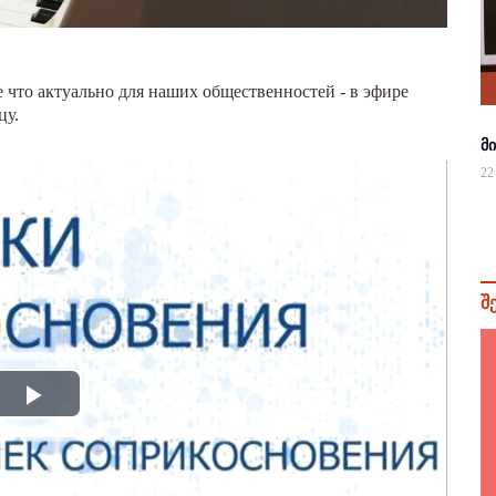
е что актуально для наших общественностей - в эфире
цу.
მ
22
შ
Play
Video