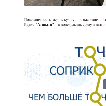
Повседневность, медиа, культурное наследие – вс
Радио "Атинати"
– в понедельник среду и пятни