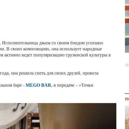
е. Исполнительница джаза со своим бэндом успешно
ии. В своих композициях, она использует народные
ым активно ведет популяризацию грузинской культуры в
18
года, она решила спеть для своих друзей. провела
альном баре -
MEGO BAR
, в передаче – «Точки
ო