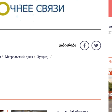
у
27
გაზიარება
я
/
Мегрельский джаз
/
Зугдиди
/
მ