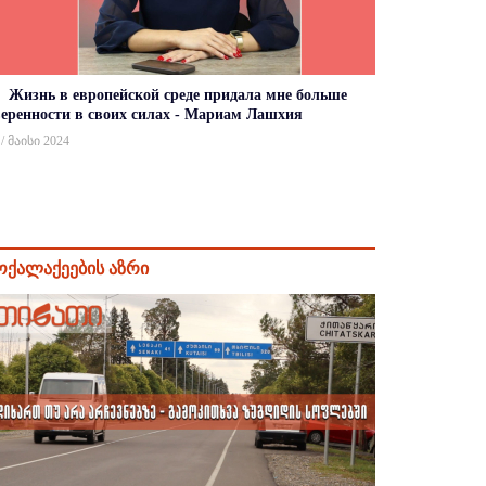
Жизнь в европейской среде придала мне больше
веренности в своих силах - Мариам Лашхия
 / მაისი 2024
ოქალაქეების აზრი