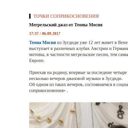
ТОЧКИ СОПРИКОСНОВЕНИЯ
Мегрельский джаз от Теоны Мосия
17:37 / 06.09.2017
Теона Мосия
из Зугдиди уже 12 лет живет в Вен
выступает в различных клубах Австрии и Герман
мотивы, в частности мегрельские песни, тем сам
Европе.
Приехав на родину, впервые за последние четыре 
несколько вечеров джазовой музыки в Зугдиди.
Об одном из таких вечеров, состоявшемся в соци
соприкосновения» .