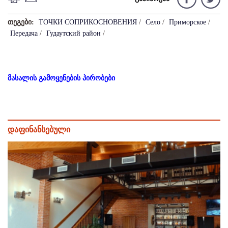
თეგები:
ТОЧКИ СОПРИКОСНОВЕНИЯ
/
Село
/
Приморское
/
Передача
/
Гудаутский район
/
მასალის გამოყენების პირობები
დაფინანსებული