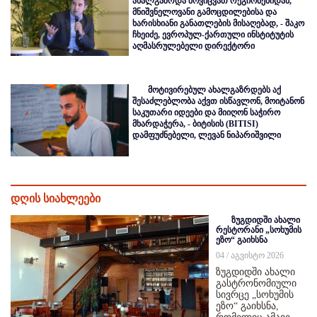
ახალგაზრდა მოვიცვათ რეგიონებიდან,
მნიშვნელოვანი გამოცდილებისა და
ხარისხიანი განათლების მისაღებად, - შაკო
ჩხეიძე, ევროპულ-ქართული ინსტიტუტის
აღმასრულებელი დირექტორი
მოტივირებულ ახალგაზრდებს აქ
შესაძლებლობა აქვთ ისწავლონ, მოიტანონ
საკუთარი იდეები და მიიღონ საჭირო
მხარდაჭერა, - ბიტისის (BITISI)
დამფუძნებელი, ლევან ნიპარიშვილი
დღის სიახლეები
ზუგდიდში ახალი
რესტორანი „სოხუმის
ეზო“ გაიხსნა
04 / აგვისტო 2026
ზუგდიდში ახალი
გასტრონომიული
სივრცე „სოხუმის
ეზო“ გაიხსნა,