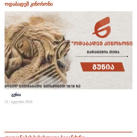
ოდაბადეშ კინოხონი
გუნია
31 / ივლისი 2026