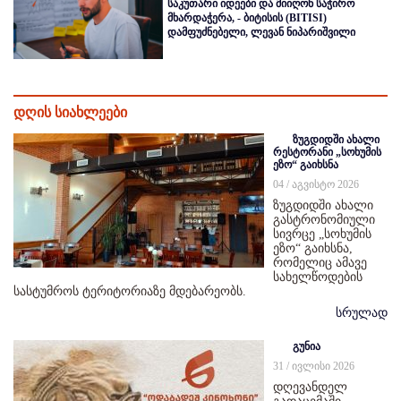
საკუთარი იდეები და მიიღონ საჭირო
მხარდაჭერა, - ბიტისის (BITISI)
დამფუძნებელი, ლევან ნიპარიშვილი
დღის სიახლეები
ზუგდიდში ახალი
რესტორანი „სოხუმის
ეზო“ გაიხსნა
04 / აგვისტო 2026
ზუგდიდში ახალი
გასტრონომიული
სივრცე „სოხუმის
ეზო“ გაიხსნა,
რომელიც ამავე
სახელწოდების
სასტუმროს ტერიტორიაზე მდებარეობს.
სრულად
გუნია
31 / ივლისი 2026
დღევანდელ