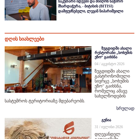
საკუთარი იდეები და მიიღონ საჭირო
მხარდაჭერა, - ბიტისის (BITISI)
დამფუძნებელი, ლევან ნიპარიშვილი
დღის სიახლეები
ზუგდიდში ახალი
რესტორანი „სოხუმის
ეზო“ გაიხსნა
04 / აგვისტო 2026
ზუგდიდში ახალი
გასტრონომიული
სივრცე „სოხუმის
ეზო“ გაიხსნა,
რომელიც ამავე
სახელწოდების
სასტუმროს ტერიტორიაზე მდებარეობს.
სრულად
გუნია
31 / ივლისი 2026
დღევანდელ