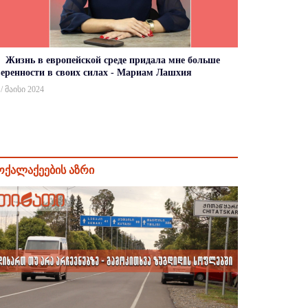
Жизнь в европейской среде придала мне больше
веренности в своих силах - Мариам Лашхия
 / მაისი 2024
ოქალაქეების აზრი