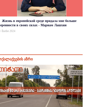
Жизнь в европейской среде придала мне больше
веренности в своих силах - Мариам Лашхия
 / მაისი 2024
ოქალაქეების აზრი