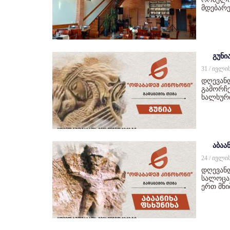
მდებარე
გუნი
31 / ივლი
დღევან
გამორჩე
ხალხურ
აბაან
24 / ივლი
დღევანდ
სალოცავ
ერთ მნ