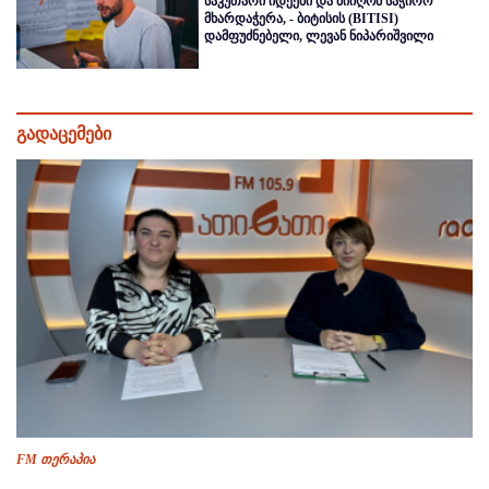
საკუთარი იდეები და მიიღონ საჭირო
მხარდაჭერა, - ბიტისის (BITISI)
დამფუძნებელი, ლევან ნიპარიშვილი
გადაცემები
FM თერაპია