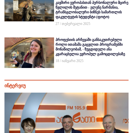
კავშირი ევროპასთან პერსონალური მცირე
წვლილის შეტანით - ელენე ნარმანია,
ტრანსგლობალური ბიზნეს სამართლის
ფაკულტეტის სტუდენტი (ფოტო)
27 / თებერვალი 2025
პროფესიის არჩევაში განსაკუთრებული
როლი ითამაშა გაცვლით პროგრამებში
მონაწილეობამ, - ზუგდიდელი ანა
კვარაცხელია ევროპულ გამოცდილებაზე
18 / იანვარი 2025
ინტერვიუ