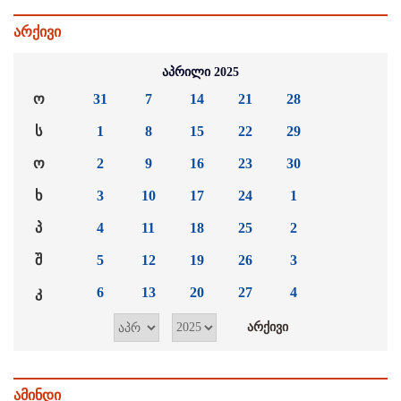
არქივი
აპრილი 2025
ო
31
7
14
21
28
ს
1
8
15
22
29
ო
2
9
16
23
30
ხ
3
10
17
24
1
პ
4
11
18
25
2
შ
5
12
19
26
3
კ
6
13
20
27
4
ამინდი