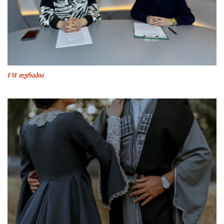
FM თერაპია