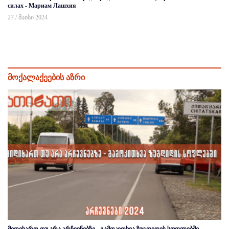
силах - Мариам Лашхия
27 / მაისი 2024
მოქალაქეების აზრი
მიდიხართ თუ არა არჩევნებზე - გამოკითხვა ზუგდიდის სოფლებში