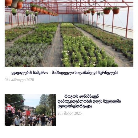
ყვავილების სამყარო – მიმზიდველი სილამაზე და სურნელება
03 / აპრილი 2026
როგორ აღნიშნავენ
დამოუკიდებლობის დღეს ზუგდიდში
(ფოტორეპორტაჟი)
26 / მაისი 2025