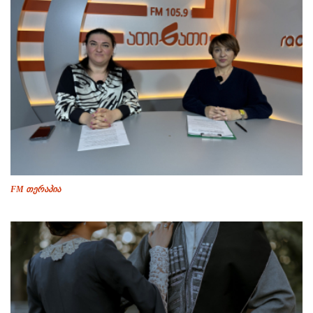
FM თერაპია