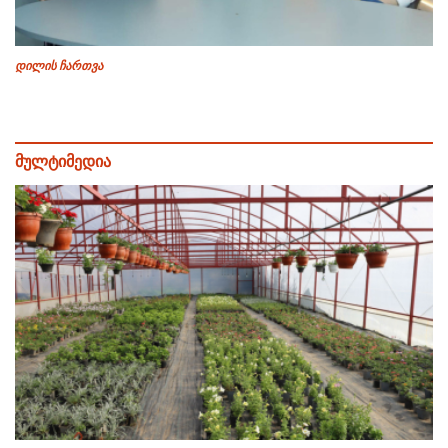
დილის ჩართვა
მულტიმედია