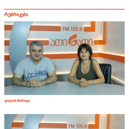
რუბრიკები
დილის ჩართვა