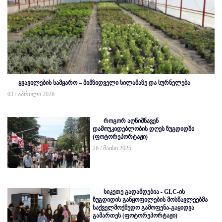
ყვავილების სამყარო – მიმზიდველი სილამაზე და სურნელება
03 / აპრილი 2026
როგორ აღნიშნავენ
დამოუკიდებლობის დღეს ზუგდიდში
(ფოტორეპორტაჟი)
26 / მაისი 2025
სიკეთე გადამდებია - GLC-ის
ზუგდიდის განყოფილების მოსწავლეებმა
საქველმოქმედო გამოფენა-გაყიდვა
გამართეს (ფოტორეპორტაჟი)