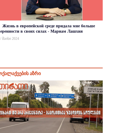
Жизнь в европейской среде придала мне больше
веренности в своих силах - Мариам Лашхия
 / მაისი 2024
ოქალაქეების აზრი