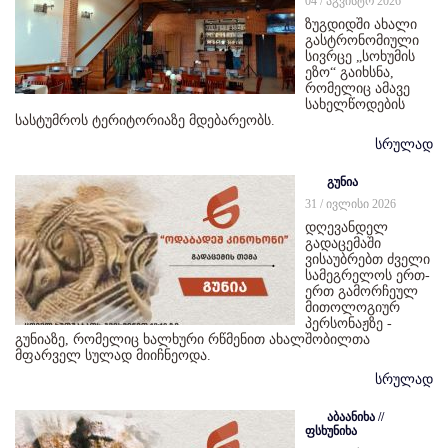
04 / აგვისტო 2026
ზუგდიდში ახალი
გასტრონომიული
სივრცე „სოხუმის
ეზო“ გაიხსნა,
რომელიც ამავე
სახელწოდების
სასტუმროს ტერიტორიაზე მდებარეობს.
სრულად
გუნია
31 / ივლისი 2026
დღევანდელ
გადაცემაში
ვისაუბრებთ ძველი
სამეგრელოს ერთ-
ერთ გამორჩეულ
მითოლოგიურ
პერსონაჟზე -
გუნიაზე, რომელიც ხალხური რწმენით ახალშობილთა
მფარველ სულად მიიჩნეოდა.
სრულად
აბაანიხა //
ფსხუნიხა