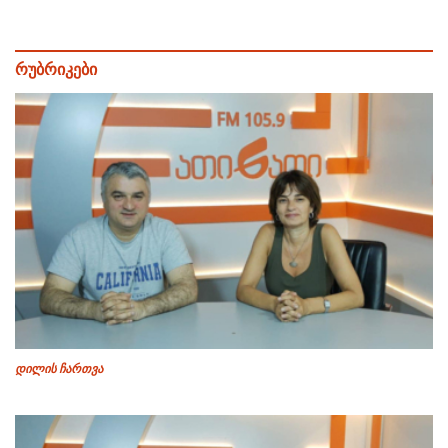
რუბრიკები
დილის ჩართვა