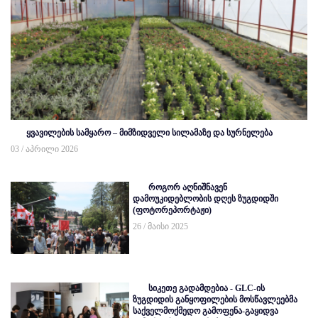
ყვავილების სამყარო – მიმზიდველი სილამაზე და სურნელება
03 / აპრილი 2026
როგორ აღნიშნავენ
დამოუკიდებლობის დღეს ზუგდიდში
(ფოტორეპორტაჟი)
26 / მაისი 2025
სიკეთე გადამდებია - GLC-ის
ზუგდიდის განყოფილების მოსწავლეებმა
საქველმოქმედო გამოფენა-გაყიდვა