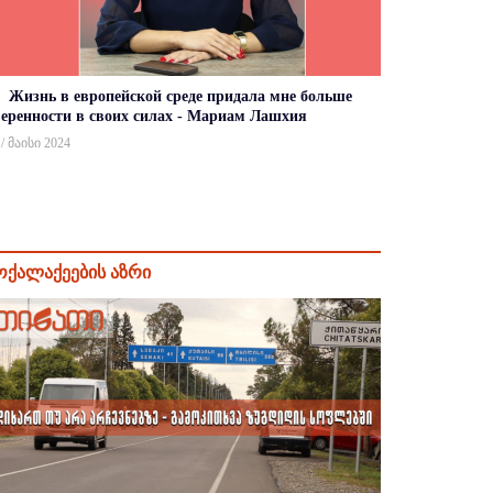
Жизнь в европейской среде придала мне больше
веренности в своих силах - Мариам Лашхия
 / მაისი 2024
ოქალაქეების აზრი