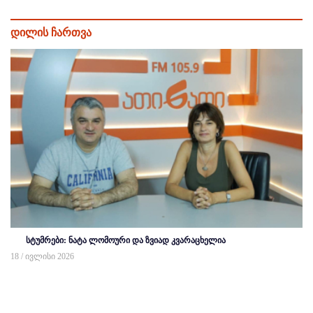
დილის ჩართვა
სტუმრები: ნატა ლომოური და ზვიად კვარაცხელია
18 / ივლისი 2026