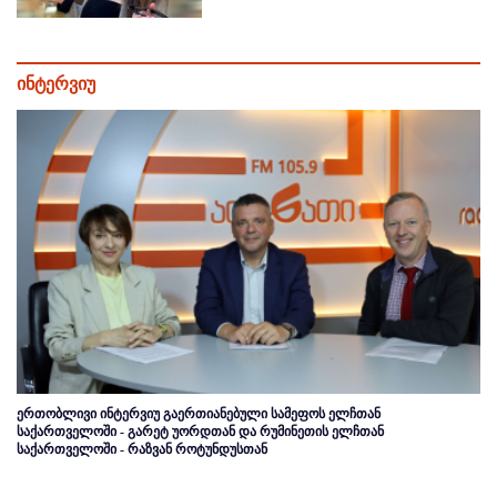
ინტერვიუ
ერთობლივი ინტერვიუ გაერთიანებული სამეფოს ელჩთან
საქართველოში - გარეტ უორდთან და რუმინეთის ელჩთან
საქართველოში - რაზვან როტუნდუსთან