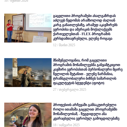
10 / ივნისი 2026
გაცვლითი პროგრამები ახალგაზრდას
აძლევს წვდომას არამხოლოდ ძალიან
კარგ განათლებაზე, არამედ აკავშირებს
ევროპისა და ამერიკის მოქალაქეებს
ქართველებთან - FLEX პროგრამის
კურსდამთავრებული, ელენე როგავა
12 / მაისი 2025
მნიშვნელოვანია, რომ გაცვლითი
პროგრამის მონაწილეებმა განვამტკიცოთ
კავშირი ევროპასთან პერსონალური მცირე
წვლილის შეტანით - ელენე ნარმანია,
ტრანსგლობალური ბიზნეს სამართლის
ფაკულტეტის სტუდენტი (ფოტო)
27 / თებერვალი 2025
პროფესიის არჩევაში განსაკუთრებული
როლი ითამაშა გაცვლით პროგრამებში
მონაწილეობამ, - ზუგდიდელი ანა
კვარაცხელია ევროპულ გამოცდილებაზე
18 / იანვარი 2025