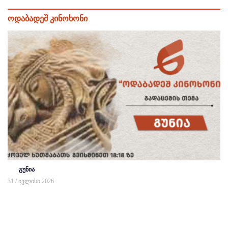
ოდაბადეშ კინოხონი
გუნია
31 / ივლისი 2026