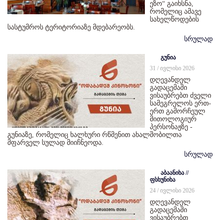
ეზო“ გაიხსნა,
რომელიც ამავე
სახელწოდების
სასტუმროს ტერიტორიაზე მდებარეობს.
სრულად
გუნია
31 / ივლისი 2026
დღევანდელ
გადაცემაში
ვისაუბრებთ ძველი
სამეგრელოს ერთ-
ერთ გამორჩეულ
მითოლოგიურ
პერსონაჟზე -
გუნიაზე, რომელიც ხალხური რწმენით ახალშობილთა
მფარველ სულად მიიჩნეოდა.
სრულად
აბაანიხა //
ფსხუნიხა
24 / ივლისი 2026
დღევანდელ
გადაცემაში
ვისაუბრებთ