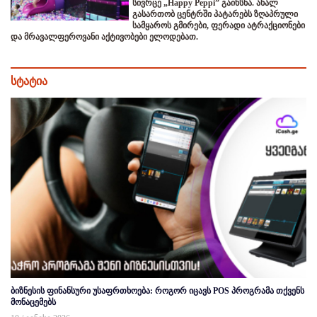
სივრცე „Happy Peppi” გაიხსნა. ახალ
გასართობ ცენტრში პატარებს ზღაპრული
სამყაროს გმირები, ფერადი ატრაქციონები
და მრავალფეროვანი აქტივობები ელოდებათ.
სტატია
ბიზნესის ფინანსური უსაფრთხოება: როგორ იცავს POS პროგრამა თქვენს
მონაცემებს