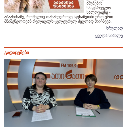
აშუბების
საგვარეულო
სალოცავზე -
აბაანიხაზე, რომელიც თანამედროვე აფხაზეთში ერთ-ერთ
მნიშვნელოვან რელიგიურ-კულტურულ ძეგლად მიიჩნევა.
სრულად
ყველა სიახლე
გადაცემები