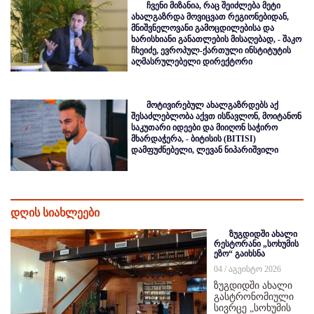
ჩვენი მიზანია, რაც შეიძლება მეტი
ახალგაზრდა მოვიცვათ რეგიონებიდან,
მნიშვნელოვანი გამოცდილებისა და
ხარისხიანი განათლების მისაღებად, - შაკო
ჩხეიძე, ევროპულ-ქართული ინსტიტუტის
აღმასრულებელი დირექტორი
მოტივირებულ ახალგაზრდებს აქ
შესაძლებლობა აქვთ ისწავლონ, მოიტანონ
საკუთარი იდეები და მიიღონ საჭირო
მხარდაჭერა, - ბიტისის (BITISI)
დამფუძნებელი, ლევან ნიპარიშვილი
დღის სიახლეები
ზუგდიდში ახალი
რესტორანი „სოხუმის
ეზო“ გაიხსნა
04 / აგვისტო 2026
ზუგდიდში ახალი
გასტრონომიული
სივრცე „სოხუმის