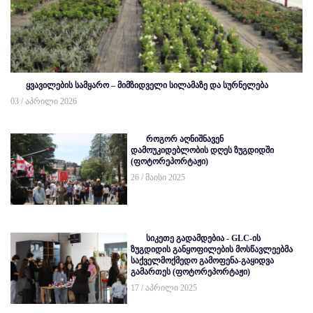
ყვავილების სამყარო – მიმზიდველი სილამაზე და სურნელება
03 / აპრილი 2026
როგორ აღნიშნავენ
დამოუკიდებლობის დღეს ზუგდიდში
(ფოტორეპორტაჟი)
26 / მაისი 2025
სიკეთე გადამდებია - GLC-ის
ზუგდიდის განყოფილების მოსწავლეებმა
საქველმოქმედო გამოფენა-გაყიდვა
გამართეს (ფოტორეპორტაჟი)
17 / აპრილი 2025