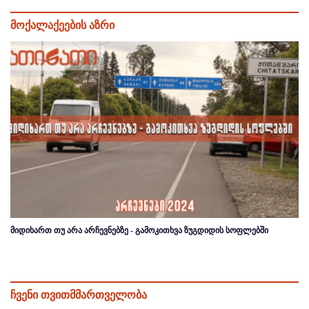
მოქალაქეების აზრი
მიდიხართ თუ არა არჩევნებზე - გამოკითხვა ზუგდიდის სოფლებში
ჩვენი თვითმმართველობა