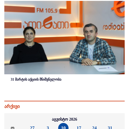
31 მარტის აქციის მნიშვნელობა
არქივი
აგვისტო 2026
ო
27
3
10
17
24
31