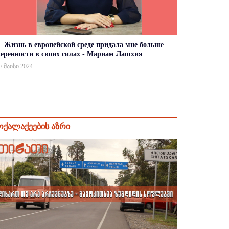
Жизнь в европейской среде придала мне больше
веренности в своих силах - Мариам Лашхия
 / მაისი 2024
ოქალაქეების აზრი