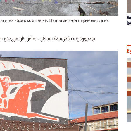
მ
си на абхазском языке. Например эта переводится на
ს
ბი გააკეთეს, ერთ - ერთი მათგანი რუსულად
ჩ