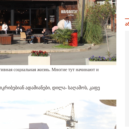
ა
ктивная социальная жизнь. Многие тут начинают и
იკრიბებიან ადამიანები, დილა- საღამოს, კაფე