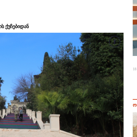
ს ქუჩებიდან
18
ო