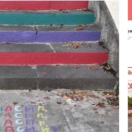
у
27
მ