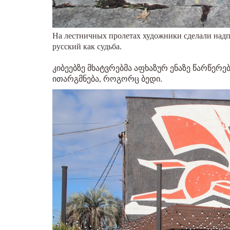
На лестничных пролетах художники сделали надпи
русский как судьба.
კიბეებზე მხატვრებმა აფხაზურ ენაზე წარწერე
ითარგმნება, როგორც ბედი.