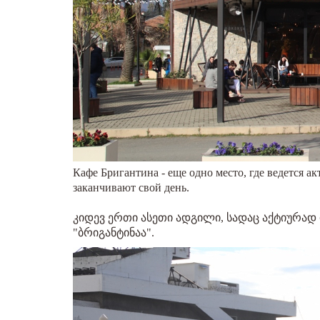
Кафе Бригантина - еще одно место, где ведется а
заканчивают свой день.
კიდევ ერთი ასეთი ადგილი, სადაც აქტიურად 
"ბრიგანტინაა".