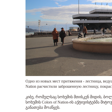
Одно из новых мест притяжения - лестница, веду
Nation расчистили заброшенную лестницу, покрас
კიბე, რომელსაც სოხუმის მთისკენ მიდის, ბ
სოხუმის Colors of Nation-ის აქტივისტებმა მი
განათება მოაწყეს.