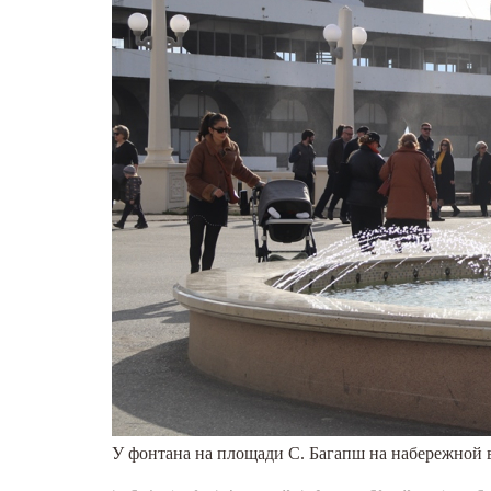
У фонтана на площади С. Багапш на набережной 