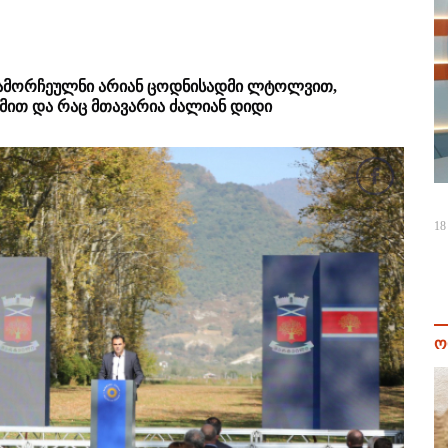
გამორჩეულნი არიან ცოდნისადმი ლტოლვით,
მით და რაც მთავარია ძალიან დიდი
18
ო