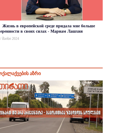
Жизнь в европейской среде придала мне больше
веренности в своих силах - Мариам Лашхия
 / მაისი 2024
ოქალაქეების აზრი