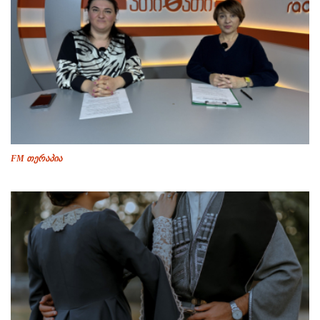
FM თერაპია