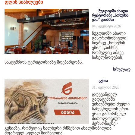
დღის სიახლეები
ზუგდიდში ახალი
რესტორანი „სოხუმის
ეზო“ გაიხსნა
04 / აგვისტო 2026
ზუგდიდში ახალი
გასტრონომიული
სივრცე „სოხუმის
ეზო“ გაიხსნა,
რომელიც ამავე
სახელწოდების
სასტუმროს ტერიტორიაზე მდებარეობს.
სრულად
გუნია
31 / ივლისი 2026
დღევანდელ
გადაცემაში
ვისაუბრებთ ძველი
სამეგრელოს ერთ-
ერთ გამორჩეულ
მითოლოგიურ
პერსონაჟზე -
გუნიაზე, რომელიც ხალხური რწმენით ახალშობილთა
მფარველ სულად მიიჩნეოდა.