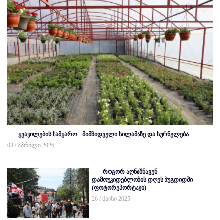
ყვავილების სამყარო – მიმზიდველი სილამაზე და სურნელება
03 / აპრილი 2026
როგორ აღნიშნავენ
დამოუკიდებლობის დღეს ზუგდიდში
(ფოტორეპორტაჟი)
26 / მაისი 2025