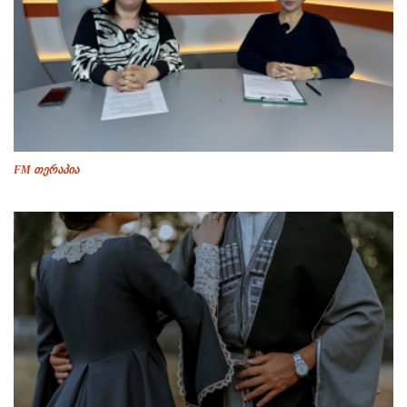
FM თერაპია