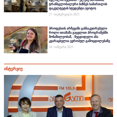
წვლილის შეტანით - ელენე ნარმანია,
ტრანსგლობალური ბიზნეს სამართლის
ფაკულტეტის სტუდენტი (ფოტო)
27 / თებერვალი 2025
პროფესიის არჩევაში განსაკუთრებული
როლი ითამაშა გაცვლით პროგრამებში
მონაწილეობამ, - ზუგდიდელი ანა
კვარაცხელია ევროპულ გამოცდილებაზე
18 / იანვარი 2025
ინტერვიუ