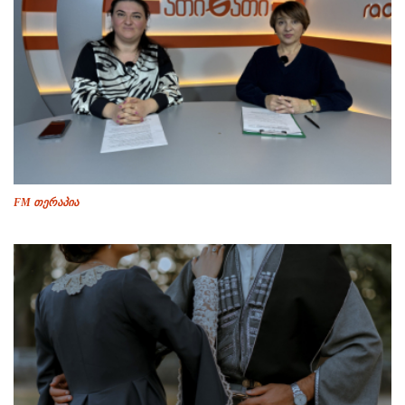
FM თერაპია