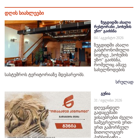
დღის სიახლეები
ზუგდიდში ახალი
რესტორანი „სოხუმის
ეზო“ გაიხსნა
04 / აგვისტო 2026
ზუგდიდში ახალი
გასტრონომიული
სივრცე „სოხუმის
ეზო“ გაიხსნა,
რომელიც ამავე
სახელწოდების
სასტუმროს ტერიტორიაზე მდებარეობს.
სრულად
გუნია
31 / ივლისი 2026
დღევანდელ
გადაცემაში
ვისაუბრებთ ძველი
სამეგრელოს ერთ-
ერთ გამორჩეულ
მითოლოგიურ
პერსონაჟზე -