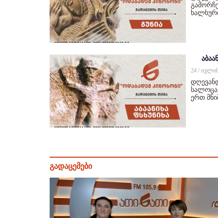
გამორჩე
ხალხურ
აბაან
24 / ივლი
დღევანდ
სალოცავ
ერთ მნ
გადაცემები