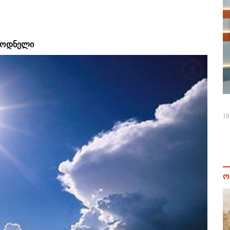
ალოდნელი
18
ო