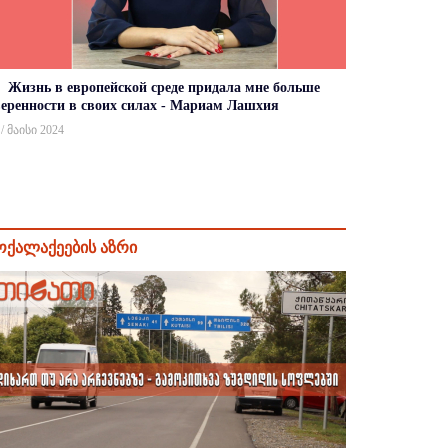
Жизнь в европейской среде придала мне больше
веренности в своих силах - Мариам Лашхия
 / მაისი 2024
ოქალაქეების აზრი