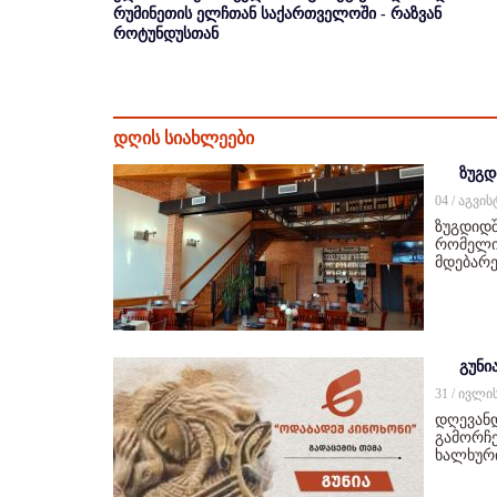
რუმინეთის ელჩთან საქართველოში - რაზვან
როტუნდუსთან
დღის სიახლეები
ზუგდ
04 / აგვი
ზუგდიდშ
რომელიც
მდებარე
გუნი
31 / ივლი
დღევან
გამორჩე
ხალხურ