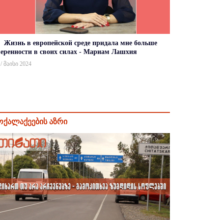
Жизнь в европейской среде придала мне больше
веренности в своих силах - Мариам Лашхия
 / მაისი 2024
ოქალაქეების აზრი