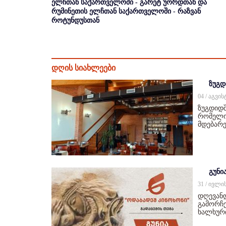
ელჩთან საქართველოში - გარეტ უორდთან და
რუმინეთის ელჩთან საქართველოში - რაზვან
როტუნდუსთან
დღის სიახლეები
ზუგდ
04 / აგვი
ზუგდიდშ
რომელიც
მდებარე
გუნი
31 / ივლი
დღევან
გამორჩე
ხალხურ