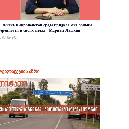
Жизнь в европейской среде придала мне больше
веренности в своих силах - Мариам Лашхия
 / მაისი 2024
ოქალაქეების აზრი