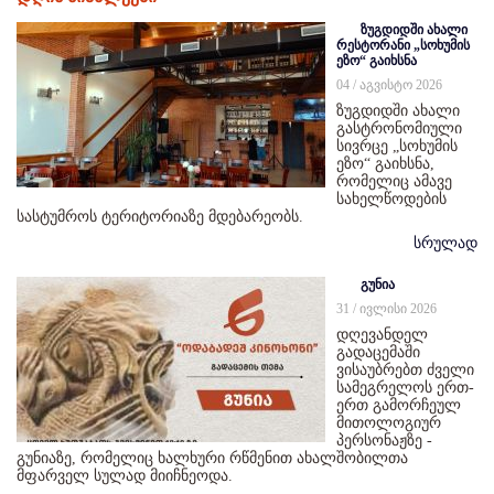
ზუგდიდში ახალი
რესტორანი „სოხუმის
ეზო“ გაიხსნა
04 / აგვისტო 2026
ზუგდიდში ახალი
გასტრონომიული
სივრცე „სოხუმის
ეზო“ გაიხსნა,
რომელიც ამავე
სახელწოდების
სასტუმროს ტერიტორიაზე მდებარეობს.
სრულად
გუნია
31 / ივლისი 2026
დღევანდელ
გადაცემაში
ვისაუბრებთ ძველი
სამეგრელოს ერთ-
ერთ გამორჩეულ
მითოლოგიურ
პერსონაჟზე -
გუნიაზე, რომელიც ხალხური რწმენით ახალშობილთა
მფარველ სულად მიიჩნეოდა.