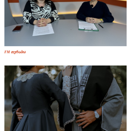
FM თერაპია