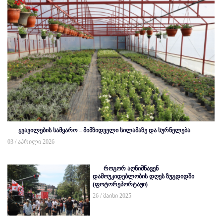
ყვავილების სამყარო – მიმზიდველი სილამაზე და სურნელება
03 / აპრილი 2026
როგორ აღნიშნავენ
დამოუკიდებლობის დღეს ზუგდიდში
(ფოტორეპორტაჟი)
26 / მაისი 2025