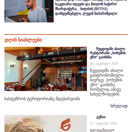
საკუთარი იდეები და მიიღონ საჭირო
მხარდაჭერა, - ბიტისის (BITISI)
დამფუძნებელი, ლევან ნიპარიშვილი
დღის სიახლეები
ზუგდიდში ახალი
რესტორანი „სოხუმის
ეზო“ გაიხსნა
04 / აგვისტო 2026
ზუგდიდში ახალი
გასტრონომიული
სივრცე „სოხუმის
ეზო“ გაიხსნა,
რომელიც ამავე
სახელწოდების
სასტუმროს ტერიტორიაზე მდებარეობს.
სრულად
გუნია
31 / ივლისი 2026
დღევანდელ