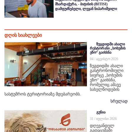
მხარდაჭერა, - ბიტისის (BITISI)
დამფუძნებელი, ლევან ნიპარიშვილი
დღის სიახლეები
ზუგდიდში ახალი
რესტორანი „სოხუმის
ეზო“ გაიხსნა
04 / აგვისტო 2026
ზუგდიდში ახალი
გასტრონომიული
სივრცე „სოხუმის
ეზო“ გაიხსნა,
რომელიც ამავე
სახელწოდების
სასტუმროს ტერიტორიაზე მდებარეობს.
სრულად
გუნია
31 / ივლისი 2026
დღევანდელ
გადაცემაში