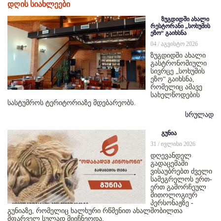
დღის სიახლეები
ზუგდიდში ახალი
რესტორანი „სოხუმის
ეზო“ გაიხსნა
04 / აგვისტო 2026
ზუგდიდში ახალი
გასტრონომიული
სივრცე „სოხუმის
ეზო“ გაიხსნა,
რომელიც ამავე
სახელწოდების
სასტუმროს ტერიტორიაზე მდებარეობს.
სრულად
გუნია
31 / ივლისი 2026
დღევანდელ
გადაცემაში
ვისაუბრებთ ძველი
სამეგრელოს ერთ-
ერთ გამორჩეულ
მითოლოგიურ
პერსონაჟზე -
გუნიაზე, რომელიც ხალხური რწმენით ახალშობილთა
მფარველ სულად მიიჩნეოდა.