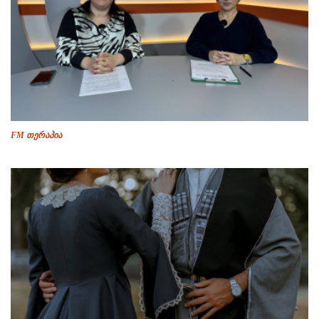
FM თერაპია