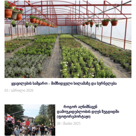
ყვავილების სამყარო – მიმზიდველი სილამაზე და სურნელება
03 / აპრილი 2026
როგორ აღნიშნავენ
დამოუკიდებლობის დღეს ზუგდიდში
(ფოტორეპორტაჟი)
26 / მაისი 2025