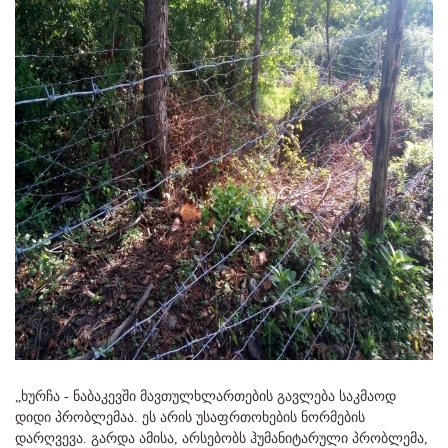
„ხურჩა - ნაბაკევში მავთულხლართების გავლება საკმაოდ
დიდი პრობლემაა. ეს არის უსაფრთოხების ნორმების
დარღვევა. გარდა ამისა, არსებობს ჰუმანიტარული პრობლემა,