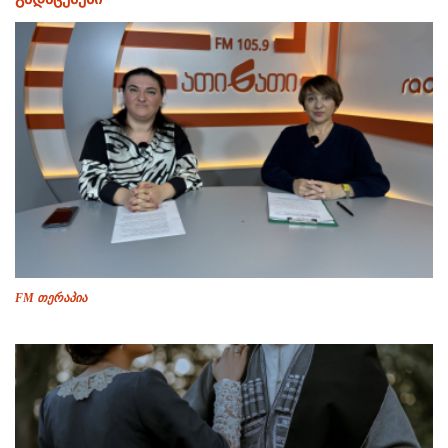
FM თერაპია