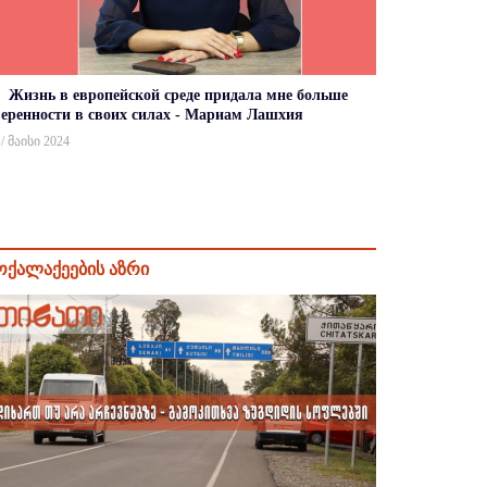
Жизнь в европейской среде придала мне больше
веренности в своих силах - Мариам Лашхия
 / მაისი 2024
ოქალაქეების აზრი