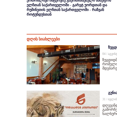
ერთობლივი ინტერვიუ გაერთიანებული სამეფოს
ელჩთან საქართველოში - გარეტ უორდთან და
რუმინეთის ელჩთან საქართველოში - რაზვან
როტუნდუსთან
დღის სიახლეები
ზუგდ
04 / აგვი
ზუგდიდშ
რომელიც
მდებარე
გუნი
31 / ივლი
დღევან
გამორჩე
ხალხურ