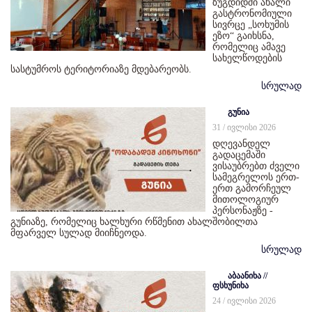
ზუგდიდში ახალი
გასტრონომიული
სივრცე „სოხუმის
ეზო“ გაიხსნა,
რომელიც ამავე
სახელწოდების
სასტუმროს ტერიტორიაზე მდებარეობს.
სრულად
გუნია
31 / ივლისი 2026
დღევანდელ
გადაცემაში
ვისაუბრებთ ძველი
სამეგრელოს ერთ-
ერთ გამორჩეულ
მითოლოგიურ
პერსონაჟზე -
გუნიაზე, რომელიც ხალხური რწმენით ახალშობილთა
მფარველ სულად მიიჩნეოდა.
სრულად
აბაანიხა //
ფსხუნიხა
24 / ივლისი 2026