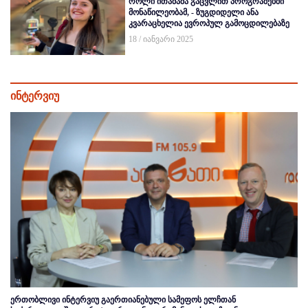
როლი ითამაშა გაცვლით პროგრამებში
მონაწილეობამ, - ზუგდიდელი ანა
კვარაცხელია ევროპულ გამოცდილებაზე
18 / იანვარი 2025
ინტერვიუ
ერთობლივი ინტერვიუ გაერთიანებული სამეფოს ელჩთან