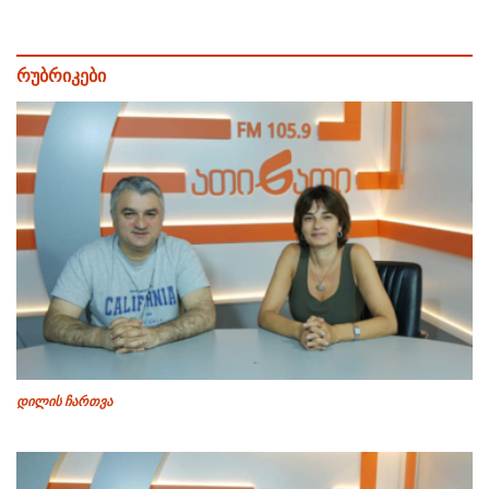
რუბრიკები
დილის ჩართვა