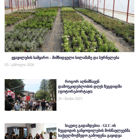
ყვავილების სამყარო – მიმზიდველი სილამაზე და სურნელება
03 / აპრილი 2026
როგორ აღნიშნავენ
დამოუკიდებლობის დღეს ზუგდიდში
(ფოტორეპორტაჟი)
26 / მაისი 2025
სიკეთე გადამდებია - GLC-ის
ზუგდიდის განყოფილების მოსწავლეებმა
საქველმოქმედო გამოფენა-გაყიდვა