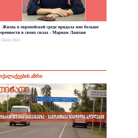
Жизнь в европейской среде придала мне больше
веренности в своих силах - Мариам Лашхия
 / მაისი 2024
ოქალაქეების აზრი