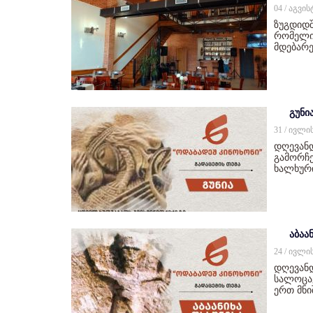
04 / აგვი
ზუგდიდშ
რომელიც
მდებარე
გუნი
31 / ივლი
დღევან
გამორჩე
ხალხურ
აბაან
24 / ივლი
დღევანდ
სალოცავ
ერთ მნ