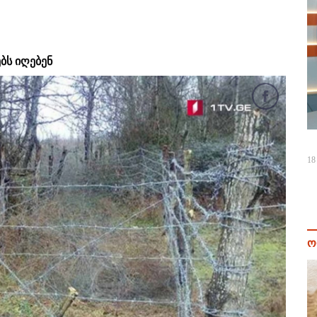
ბს იღებენ
18
ო