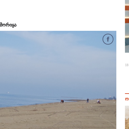
ამორიყა
18
ო