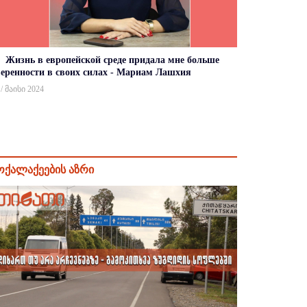
Жизнь в европейской среде придала мне больше
веренности в своих силах - Мариам Лашхия
 / მაისი 2024
ოქალაქეების აზრი