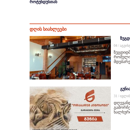
როტუნდუსთან
დღის სიახლეები
ზუგდ
04 / აგვი
ზუგდიდშ
რომელიც
მდებარე
გუნი
31 / ივლი
დღევან
გამორჩე
ხალხურ