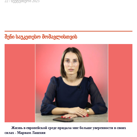
22 / სექტემბერი 2025
შენი საუკეთესო მომავლისთვის
Жизнь в европейской среде придала мне больше уверенности в своих
силах - Мариам Лашхия