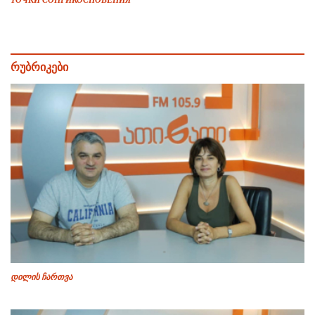
რუბრიკები
დილის ჩართვა