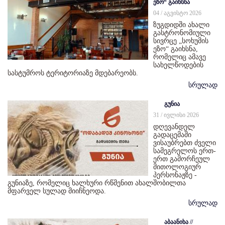
ეზო“ გაიხსნა
04 / აგვისტო 2026
ზუგდიდში ახალი
გასტრონომიული
სივრცე „სოხუმის
ეზო“ გაიხსნა,
რომელიც ამავე
სახელწოდების
სასტუმროს ტერიტორიაზე მდებარეობს.
სრულად
გუნია
31 / ივლისი 2026
დღევანდელ
გადაცემაში
ვისაუბრებთ ძველი
სამეგრელოს ერთ-
ერთ გამორჩეულ
მითოლოგიურ
პერსონაჟზე -
გუნიაზე, რომელიც ხალხური რწმენით ახალშობილთა
მფარველ სულად მიიჩნეოდა.
სრულად
აბაანიხა //