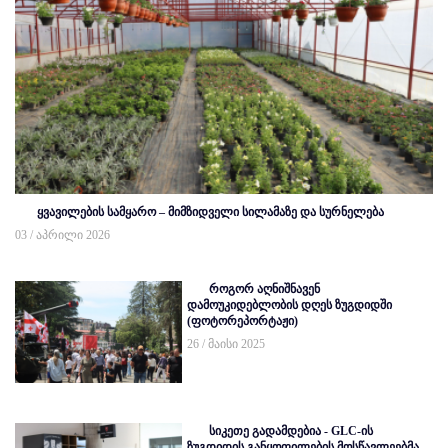
ყვავილების სამყარო – მიმზიდველი სილამაზე და სურნელება
03 / აპრილი 2026
როგორ აღნიშნავენ
დამოუკიდებლობის დღეს ზუგდიდში
(ფოტორეპორტაჟი)
26 / მაისი 2025
სიკეთე გადამდებია - GLC-ის
ზუგდიდის განყოფილების მოსწავლეებმა